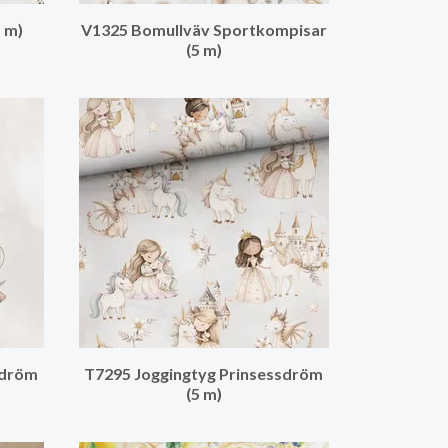
5 m)
V1325 Bomullväv Sportkompisar
(5 m)
sdröm
T7295 Joggingtyg Prinsessdröm
(5 m)