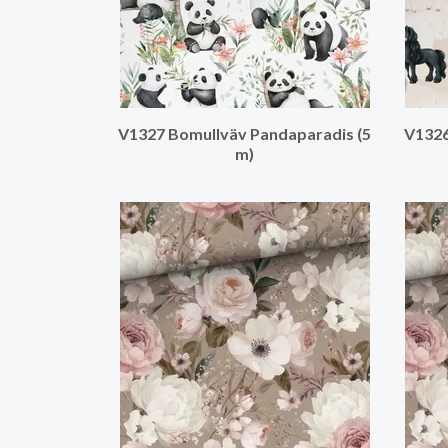
V1327 Bomullväv Pandaparadis (5
V1326
m)