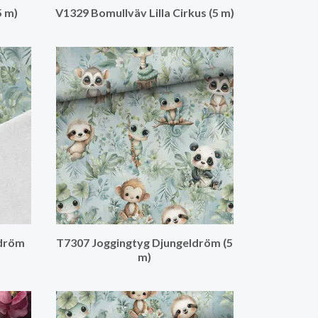
5 m)
V1329 Bomullväv Lilla Cirkus (5 m)
ldröm
T7307 Joggingtyg Djungeldröm (5
m)