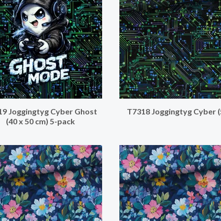
9 Joggingtyg Cyber Ghost
T7318 Joggingtyg Cyber (
(40 x 50 cm) 5-pack