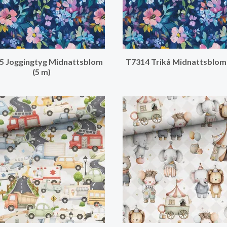
5 Joggingtyg Midnattsblom
T7314 Trikå Midnattsblom 
(5 m)