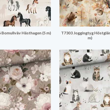
 Bomullväv Hästhagen (5 m)
T7303 Joggingtyg Höstglän
m)