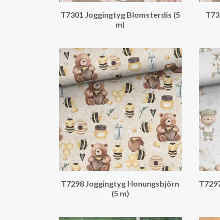
T7301 Joggingtyg Blomsterdis (5
T73
m)
T7298 Joggingtyg Honungsbjörn
T7297
(5 m)