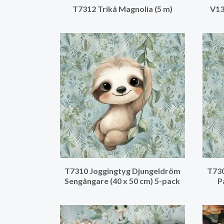
T7312 Trikå Magnolia (5 m)
V13
T7310 Joggingtyg Djungeldröm
T730
Sengångare (40 x 50 cm) 5-pack
P