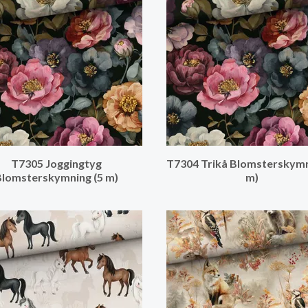
T7305 Joggingtyg
T7304 Trikå Blomsterskymn
lomsterskymning (5 m)
m)