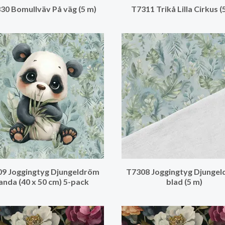
30 Bomullväv På väg (5 m)
T7311 Trikå Lilla Cirkus (
9 Joggingtyg Djungeldröm
T7308 Joggingtyg Djunge
anda (40 x 50 cm) 5-pack
blad (5 m)