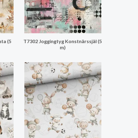
ta (5
T7302 Joggingtyg Konstnärssjäl (5
m)