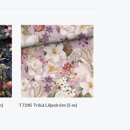
T7255 Trikå S
m)
T7245 Trikå Liljedröm (5 m)