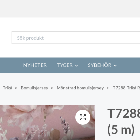
NYHETER
TYGER
SYBEHÖR
Trikå
Bomullsjersey
Mönstrad bomullsjersey
T7288 Trikå R
T7288
(5 m)