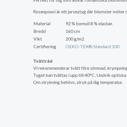
Rosenpoesi är ett jerseytyg där blomster möter m
Material
92 % bomull 8 % elastan
Bredd
160 cm
Vikt
200 g/m2
Certifiering
OEKO-TEX® Standard 100
Tvättråd
Vi rekommenderar tvätt före sömnad, krympning 
Tyget kan tvättas i upp till 40°C. Undvik optisk
Om strykning behövs, stryk på låg temperatur.