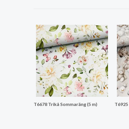
T6678 Trikå Sommaräng (5 m)
T6925 