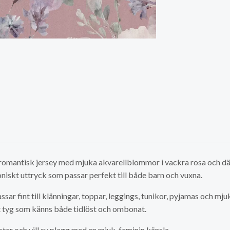
 romantisk jersey med mjuka akvarellblommor i vackra rosa och dä
niskt uttryck som passar perfekt till både barn och vuxna.
ssar fint till klänningar, toppar, leggings, tunikor, pyjamas och 
 tyg som känns både tidlöst och ombonat.
er och vill sy plagg med en mjuk, feminin känsla.