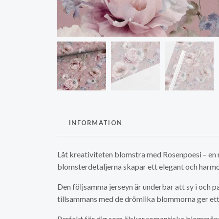
INFORMATION
Låt kreativiteten blomstra med Rosenpoesi – en
blomsterdetaljerna skapar ett elegant och harmo
Den följsamma jerseyn är underbar att sy i och pa
tillsammans med de drömlika blommorna ger ett
Perfekt för dig som älskar romantiska blommönst