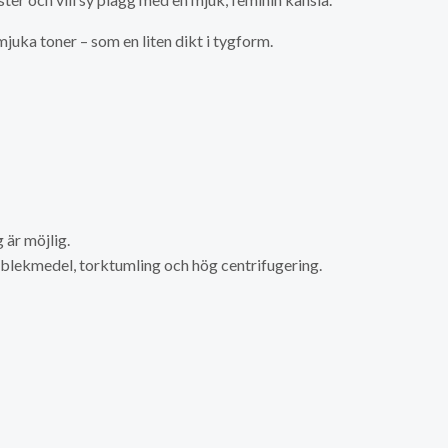
juka toner – som en liten dikt i tygform.
är möjlig.
a blekmedel, torktumling och hög centrifugering.