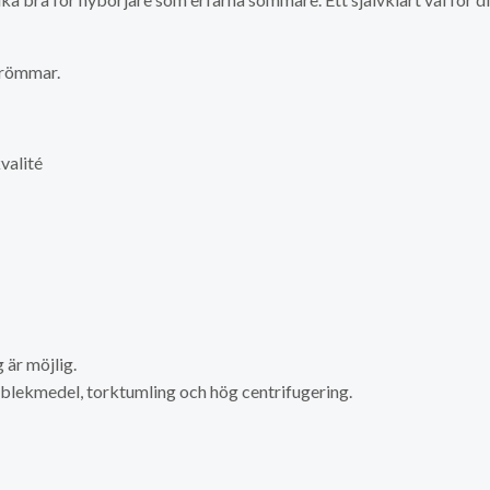
sdrömmar.
valité
är möjlig.
a blekmedel, torktumling och hög centrifugering.