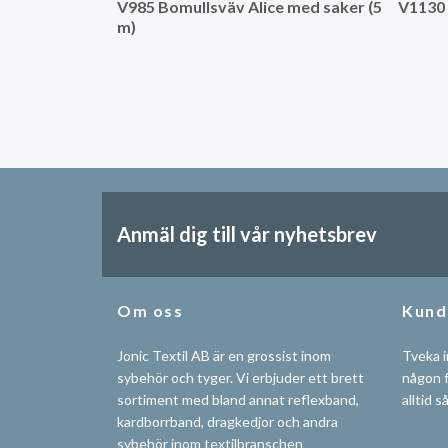
V985 Bomullsväv Alice med saker (5
V1130 
m)
Anmäl dig till vår nyhetsbrev
Om oss
Kund
Jonic Textil AB är en grossist inom
Tveka i
sybehör och tyger. Vi erbjuder ett brett
någon f
sortiment med bland annat reflexband,
alltid s
kardborrband, dragkedjor och andra
sybehör inom textilbranschen