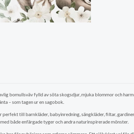
uvlig bomullsväv fylld av söta skogsdjur, mjuka blommor och harmo
länta – som tagen ur en sagobok.
r perfekt till barnkläder, babyinredning, sängkläder, filtar, gardin
a med både enfärgade tyger och andra naturinspirerade mönster.
ka bra för nybörjare som erfarna sömmare. Ett självklart val för d