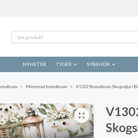
NYHETER
TYGER
SYBEHÖR
omullsväv
Mönstrad bomullsväv
V1302 Bomullsväv Skogsdjur i B
V1302
Skogs