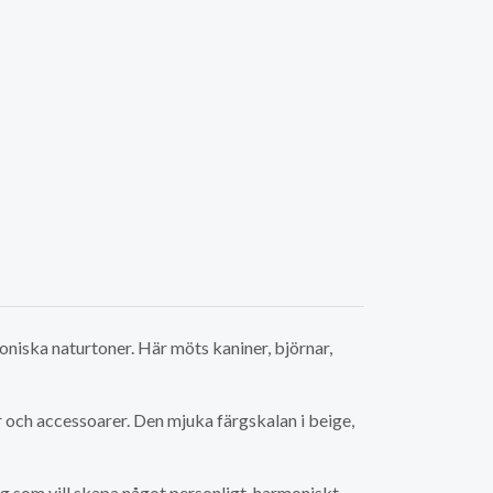
niska naturtoner. Här möts kaniner, björnar,
er och accessoarer. Den mjuka färgskalan i beige,
ig som vill skapa något personligt, harmoniskt