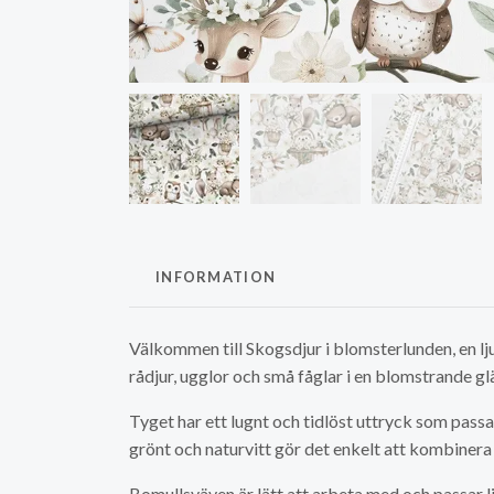
INFORMATION
Välkommen till Skogsdjur i blomsterlunden, en lj
rådjur, ugglor och små fåglar i en blomstrande g
Tyget har ett lugnt och tidlöst uttryck som passa
grönt och naturvitt gör det enkelt att kombiner
Bomullsväven är lätt att arbeta med och passar li