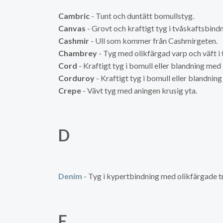
Cambric
- Tunt och duntätt bomullstyg.
Canvas
- Grovt och kraftigt tyg i tvåskaftsbindn
Cashmir
- Ull som kommer från Cashmirgeten.
Chambrey
- Tyg med olikfärgad varp och väft i 
Cord
- Kraftigt tyg i bomull eller blandning me
Corduroy
- Kraftigt tyg i bomull eller blandn
Crepe
- Vävt tyg med aningen krusig yta.
D
Denim
- Tyg i kypertbindning med olikfärgade trå
E