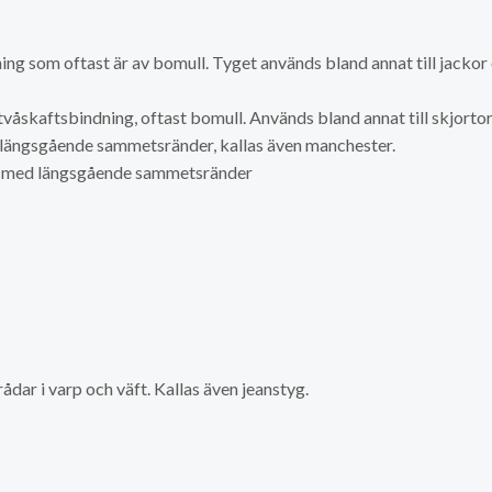
ing som oftast är av bomull. Tyget används bland annat till jackor
tvåskaftsbindning, oftast bomull. Används bland annat till skjortor
d längsgående sammetsränder, kallas även manchester.
ing med längsgående sammetsränder
dar i varp och väft. Kallas även jeanstyg.