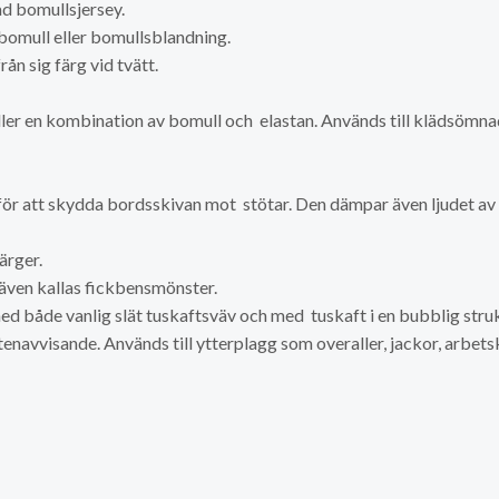
d bomullsjersey.
 bomull eller bomullsblandning.
rån sig färg vid tvätt.
eller en kombination av bomull och elastan. Används till klädsömn
r att skydda bordsskivan mot stötar. Den dämpar även ljudet av 
ärger.
även kallas fickbensmönster.
d både vanlig slät tuskaftsväv och med tuskaft i en bubblig struk
ttenavvisande. Används till ytterplagg som overaller, jackor, arbet