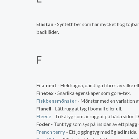
Elastan
- Syntetfiber som har mycket hög töjbar
badkläder.
F
Filament
- Heldragna, oändliga fibrer av silke ell
Finetex
- Snarlika egenskaper som gore-tex.
Fiskbensmönster
- Mönster med en variation a
Flanell
- Lätt ruggat tyg i bomull eller ull.
Fleece
- Trikåtyg som är ruggat på båda sidor. De
Foder
- Tunt tyg som sys på insidan av ett plagg
French terry
- Ett joggingtyg med öglad insida.