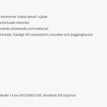
örekommer bland annat i sjalar.
nstickade mönster.
erande utseeende och material.
 insida. Vanligt till sweatshirts, hoodies och joggingbyxor.
er i t ex rött/blått/vitt. Används till skjortor
.