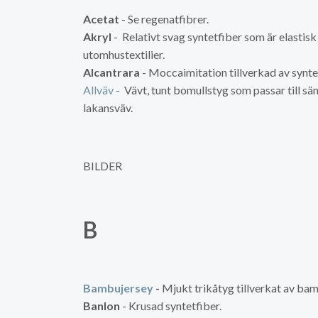
Acetat
- Se regenatfibrer.
Akryl
- Relativt svag syntetfiber som är elastisk 
utomhustextilier.
Alcantrara
- Moccaimitation tillverkad av synte
Allväv
- Vävt, tunt bomullstyg som passar till s
lakansväv.
BILDER
B
Bambujersey
-
Mjukt trikåtyg tillverkat av ba
Banlon
- Krusad syntetfiber.