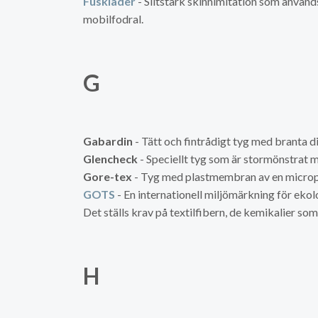
Fuskläder
- Slitstark skinnimitation som används
mobilfodral.
G
Gabardin
- Tätt och fintrådigt tyg med branta d
Glencheck
- Speciellt tyg som är stormönstra
Gore-tex
- Tyg med plastmembran av en micropor
GOTS
- En internationell miljömärkning för ekolo
Det ställs krav på textilfibern, de kemikalier s
H