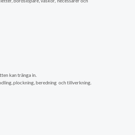
bletter, bordslöpare, väskor, necessärer och
ten kan tränga in.
 odling, plockning, beredning och tillverkning.