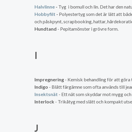
Halvlinne
-
Tyg i bomull och lin. Det har den natu
Hobbyfilt
-
Polyestertyg som det är lätt att både
och påskpynt, scrapbooking, hattar, hårdekorati
Hundtand
- Pepitamönster i grövre form.
I
Impregnering
- Kemisk behandling för att göra 
Indigo
- Blått färgämne som ofta används till jea
Insektsnät
- Ett nät som skyddar mot mygg och 
Interlock
- Trikåtyg med slätt och kompakt uts
J