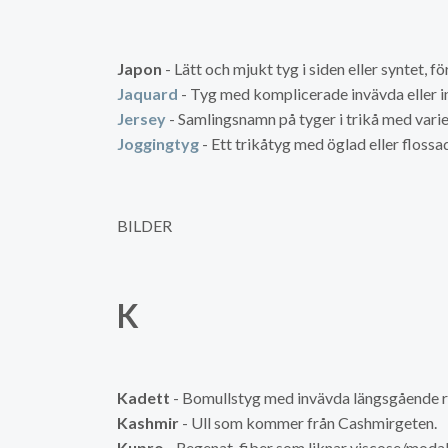
Japon
- Lätt och mjukt tyg i siden eller syntet, f
Jaquard
- Tyg med komplicerade invävda eller i
Jersey
- Samlingsnamn på tyger i trikå med vari
Joggingtyg
- Ett trikåtyg med öglad eller flossad
BILDER
K
Kadett
- Bomullstyg med invävda längsgående ränd
Kashmir
- Ull som kommer från Cashmirgeten.
Kupro
- Regenat-fiber som liknar viscose/modal