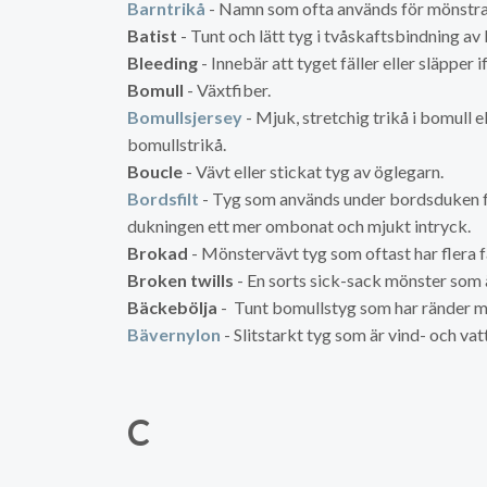
Barntrikå
- Namn som ofta används för mönstra
Batist
- Tunt och lätt tyg i tvåskaftsbindning av
Bleeding
- Innebär att tyget fäller eller släpper if
Bomull
- Växtfiber.
Bomullsjersey
- Mjuk, stretchig trikå i bomull 
bomullstrikå.
Boucle
- Vävt eller stickat tyg av öglegarn.
Bordsfilt
- Tyg som används under bordsduken fö
dukningen ett mer ombonat och mjukt intryck.
Brokad
- Mönstervävt tyg som oftast har flera f
Broken twills
- En sorts sick-sack mönster som 
Bäckebölja
- Tunt bomullstyg som har ränder me
Bävernylon
- Slitstarkt tyg som är vind- och va
C