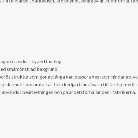
 till bilklädsel, båtklädsel, stolsdynor, sänggavlar, kuddfodral, ta
iagonalränder i kypertbinding.
t med småmönstrad bakgrund.
ös struktur som gör att ånga kan passera men som hindar att vat
gisk textil som omfattar hela kedjan från råvara till färdig textil;
om används i bearbetningen och på arbetsförhållanden i fabrikerna.