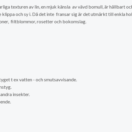
rliga texturen av lin, en mjuk känsla av vävd bomull, är hållbart och 
 klippa och sy i. Då det inte fransar sig är det utmärkt till enkla 
oner, filtblommor, rosetter och bokomslag.
tyget t ex vatten - och smutsavvisande.
nstyg.
andra insekter.
eende.