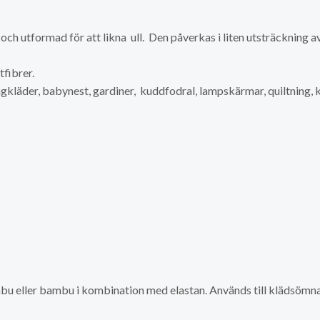
och utformad för att likna ull. Den påverkas i liten utsträckning av 
tfibrer.
ängkläder, babynest, gardiner, kuddfodral, lampskärmar, quiltning,
mbu eller bambu i kombination med elastan. Används till klädsömn