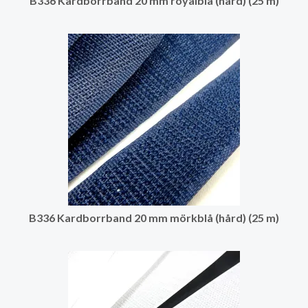
B336 Kardborrband 20 mm royalblå (hård) (25 m)
B336 Kardborrband 20 mm mörkblå (hård) (25 m)