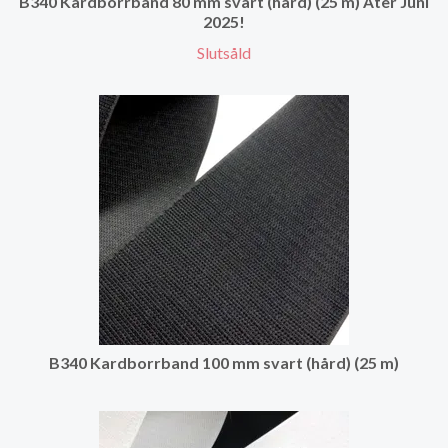
B340 Kardborrband 80 mm svart (hård) (25 m) Åter Juni
2025!
Slutsåld
B340 Kardborrband 100 mm svart (hård) (25 m)