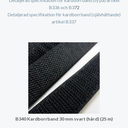
Detaljerad specifikation för kardborrband (sy på) artikel
B336 och B3
72
Detaljerad specifikation för kardborrband (självhäftande)
artikel B337
B340 Kardborrband 30 mm svart (hård) (25 m)