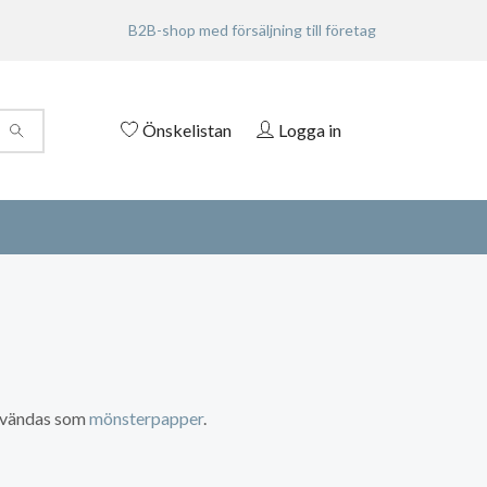
B2B-shop med försäljning till företag
Önskelistan
Logga in
användas som
mönsterpapper
.