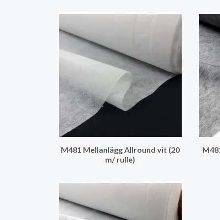
M481 Mellanlägg Allround vit (20
M481
m/ rulle)