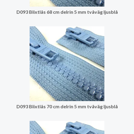
D093 Blixtlås 68 cm delrin 5 mm tvåväg ljusblå
D093 Blixtlås 70 cm delrin 5 mm tvåväg ljusblå