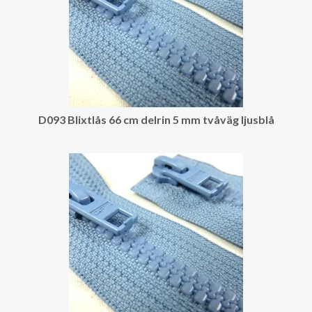
D093 Blixtlås 66 cm delrin 5 mm tvåväg ljusblå