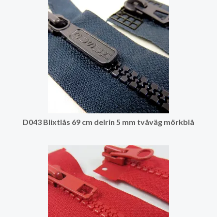
D043 Blixtlås 69 cm delrin 5 mm tvåväg mörkblå