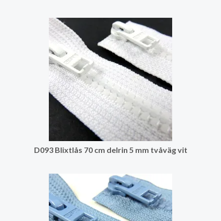
D093 Blixtlås 70 cm delrin 5 mm tvåväg vit