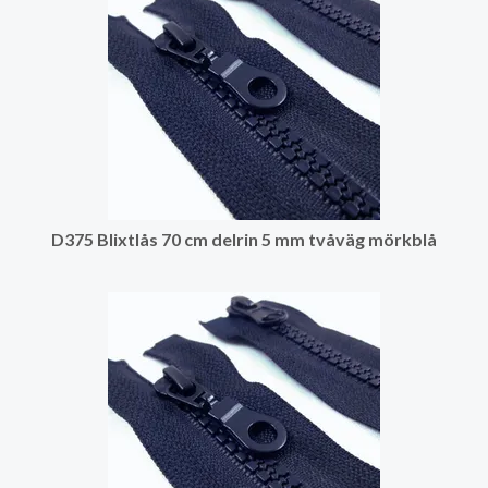
D375 Blixtlås 70 cm delrin 5 mm tvåväg mörkblå