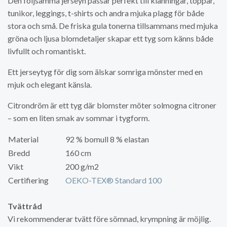
Den följsamma jerseyn passar perfekt till klänningar, toppar,
tunikor, leggings, t-shirts och andra mjuka plagg för både
stora och små. De friska gula tonerna tillsammans med mjuka
gröna och ljusa blomdetaljer skapar ett tyg som känns både
livfullt och romantiskt.
Ett jerseytyg för dig som älskar somriga mönster med en
mjuk och elegant känsla.
Citrondröm är ett tyg där blomster möter solmogna citroner
– som en liten smak av sommar i tygform.
Material
92 % bomull 8 % elastan
Bredd
160 cm
Vikt
200 g/m2
Certifiering
OEKO-TEX® Standard 100
Tvättråd
Vi rekommenderar tvätt före sömnad, krympning är möjlig.