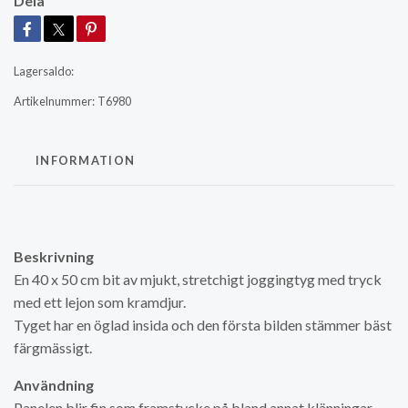
Dela
Lagersaldo:
Artikelnummer:
T6980
INFORMATION
Beskrivning
En 40 x 50 cm bit av mjukt, stretchigt joggingtyg med tryck
med ett lejon som kramdjur.
Tyget har en öglad insida och den första bilden stämmer bäst
färgmässigt.
Användning
Panelen blir fin som framstycke på bland annat klänningar,