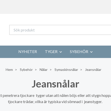
NYHETER
TYGER
SYBEHÖR
Hem
Sybehör
Nålar
Symaskinsnålar
Jeansnålar
Jeansnålar
att penetrera tjockare tyger utan att nålen böjs eller att stygn hopp
tjockare trådar, vilka är typiska vid sömnad i jeanstyger.