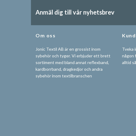
Anmäl dig till vår nyhetsbrev
Om oss
Kund
Jonic Textil AB är en grossist inom
Tveka i
sybehör och tyger. Vi erbjuder ett brett
någon f
sortiment med bland annat reflexband,
alltid s
kardborrband, dragkedjor och andra
sybehör inom textilbranschen