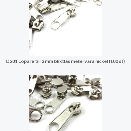
D201 Löpare till 3 mm blixtlås metervara nickel (100 st)