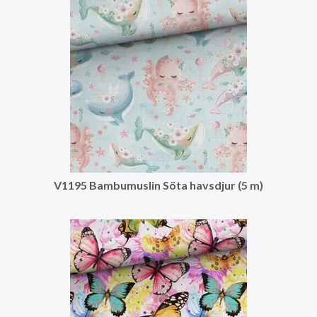
V1195 Bambumuslin Söta havsdjur (5 m)