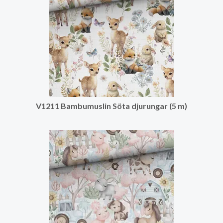
V1211 Bambumuslin Söta djurungar (5 m)