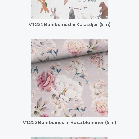
V1221 Bambumuslin Kalasdjur (5 m)
V1222 Bambumuslin Rosa blommor (5 m)