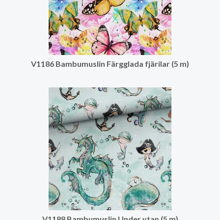
V1186 Bambumuslin Färgglada fjärilar (5 m)
V1188 Bambumuslin Under ytan (5 m)