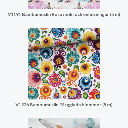
V1191 Bambumuslin Rosa moln och enhörningar (5 m)
V1226 Bambumuslin Färgglada blommor (5 m)