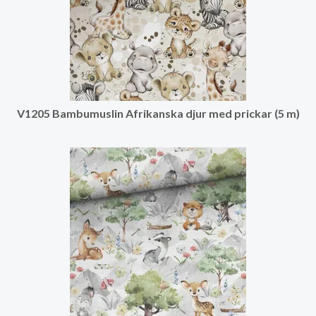
V1205 Bambumuslin Afrikanska djur med prickar (5 m)