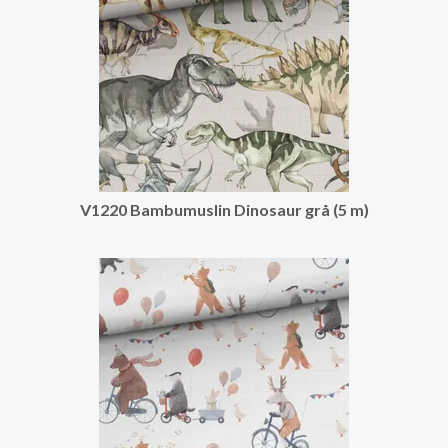
V1220 Bambumuslin Dinosaur grå (5 m)