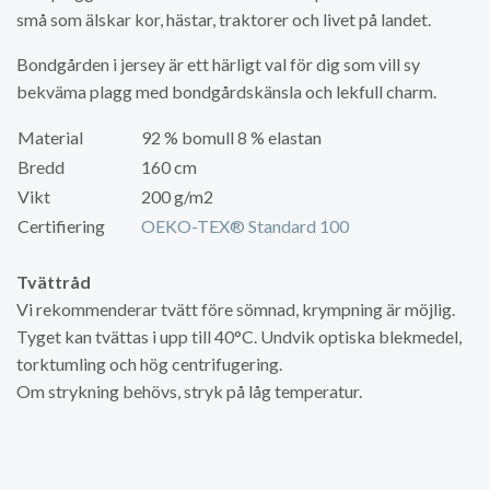
små som älskar kor, hästar, traktorer och livet på landet.
Bondgården i jersey är ett härligt val för dig som vill sy
bekväma plagg med bondgårdskänsla och lekfull charm.
Material
92 % bomull 8 % elastan
Bredd
160 cm
Vikt
200 g/m2
Certifiering
OEKO-TEX® Standard 100
Tvättråd
Vi rekommenderar tvätt före sömnad, krympning är möjlig.
Tyget kan tvättas i upp till 40°C. Undvik optiska blekmedel,
torktumling och hög centrifugering.
Om strykning behövs, stryk på låg temperatur.