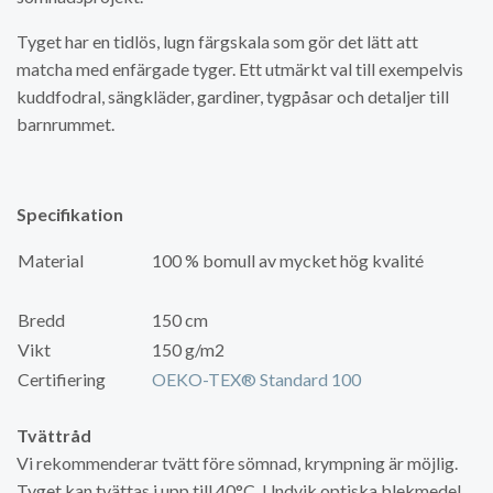
Tyget har en tidlös, lugn färgskala som gör det lätt att
matcha med enfärgade tyger. Ett utmärkt val till exempelvis
kuddfodral, sängkläder, gardiner, tygpåsar och detaljer till
barnrummet.
Specifikation
Material
100 % bomull av mycket hög kvalité
Bredd
150 cm
Vikt
150 g/m2
Certifiering
OEKO-TEX® Standard 100
Tvättråd
Vi rekommenderar tvätt före sömnad, krympning är möjlig.
Tyget kan tvättas i upp till 40°C. Undvik optiska blekmedel,