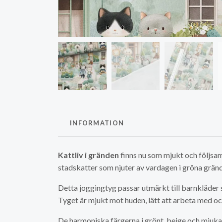
INFORMATION
Kattliv i gränden
finns nu som mjukt och följsa
stadskatter som njuter av vardagen i gröna gränd
Detta joggingtyg passar utmärkt till barnkläder 
Tyget är mjukt mot huden, lätt att arbeta med o
De harmoniska färgerna i grönt, beige och mjuka