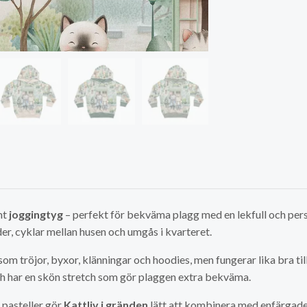
mt
joggingtyg
– perfekt för bekväma plagg med en lekfull och pers
er, cyklar mellan husen och umgås i kvarteret.
som tröjor, byxor, klänningar och hoodies, men fungerar lika bra 
ch har en skön stretch som gör plaggen extra bekväma.
 pasteller gör
Kattliv i gränden
lätt att kombinera med enfärgade