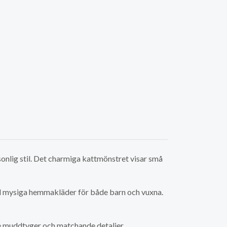
onlig stil. Det charmiga kattmönstret visar små
till mysiga hemmakläder för både barn och vuxna.
 muddtyger och matchande detaljer.