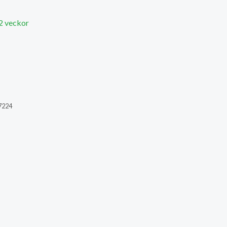
 2 veckor
7224