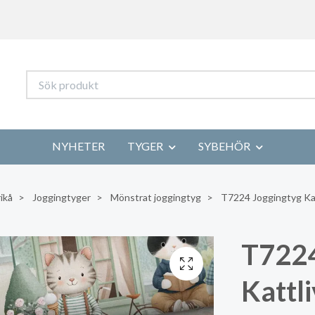
NYHETER
TYGER
SYBEHÖR
ikå
Joggingtyger
Mönstrat joggingtyg
T7224 Joggingtyg Katt
T7224
Kattli