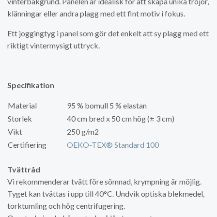
vinterbakgrund. Panelen är idealisk för att skapa unika tröjor,
klänningar eller andra plagg med ett fint motiv i fokus.
Ett joggingtyg i panel som gör det enkelt att sy plagg med ett
riktigt vintermysigt uttryck.
Specifikation
Material
95 % bomull 5 % elastan
Storlek
40 cm bred x 50 cm hög (± 3 cm)
Vikt
250 g/m2
Certifiering
OEKO-TEX® Standard 100
Tvättråd
Vi rekommenderar tvätt före sömnad, krympning är möjlig.
Tyget kan tvättas i upp till 40°C. Undvik optiska blekmedel,
torktumling och hög centrifugering.