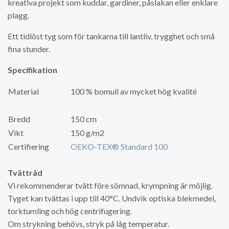
kreativa projekt som kuddar, gardiner, påslakan eller enklare
plagg.
Ett tidlöst tyg som för tankarna till lantliv, trygghet och små
fina stunder.
Specifikation
Material
100 % bomull av mycket hög kvalité
Bredd
150 cm
Vikt
150 g/m2
Certifiering
OEKO-TEX® Standard 100
Tvättråd
Vi rekommenderar tvätt före sömnad, krympning är möjlig.
Tyget kan tvättas i upp till 40°C. Undvik optiska blekmedel,
torktumling och hög centrifugering.
Om strykning behövs, stryk på låg temperatur.