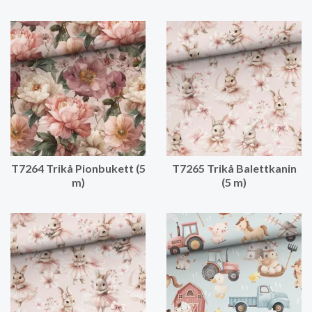
T7264 Trikå Pionbukett (5
T7265 Trikå Balettkanin
m)
(5 m)