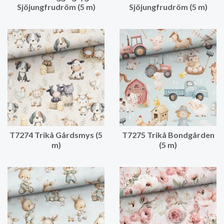
Sjöjungfrudröm (5 m)
Sjöjungfrudröm (5 m)
T7274 Trikå Gårdsmys (5
T7275 Trikå Bondgården
m)
(5 m)