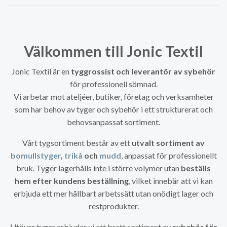
Välkommen till Jonic Textil
Jonic Textil är en
tyggrossist och leverantör av sybehör
för professionell sömnad.
Vi arbetar mot ateljéer, butiker, företag och verksamheter
som har behov av tyger och sybehör i ett strukturerat och
behovsanpassat sortiment.
Vårt tygsortiment består av ett
utvalt sortiment av
bomullstyger
,
trikå
och
mudd
, anpassat för professionellt
bruk. Tyger lagerhålls inte i större volymer utan
beställs
hem efter kundens beställning
, vilket innebär att vi kan
erbjuda ett mer hållbart arbetssätt utan onödigt lager och
restprodukter.
Utöver tyger erbjuder vi ett brett sortiment av
sybehör för