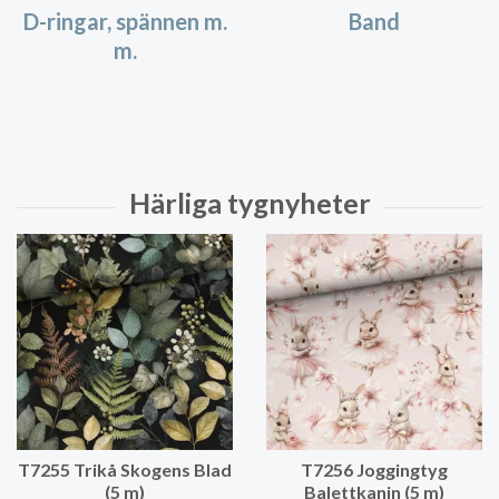
D-ringar, spännen m.
Band
m.
T7255 Trikå Skogens Blad
T7256 Joggingtyg
(5 m)
Balettkanin (5 m)