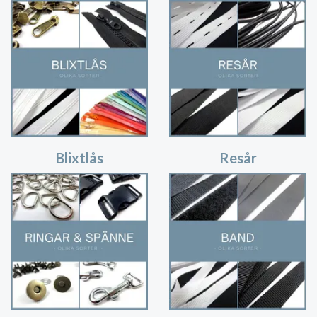
Blixtlås
Resår