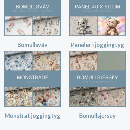
Bomullsväv
Paneler i joggingtyg
Mönstrat joggingtyg
Bomullsjersey