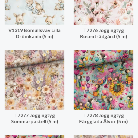
V1319 Bomullsväv Lilla
T7276 Joggingtyg
Drömkanin (5 m)
Rosenträdgård (5 m)
T7277 Joggingtyg
T7278 Joggingtyg
Sommarpastell (5 m)
Färgglada Älvor (5 m)