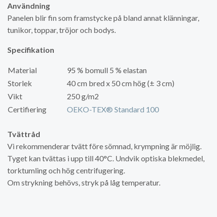
Användning
Panelen blir fin som framstycke på bland annat klänningar,
tunikor, toppar, tröjor och bodys.
Specifikation
Material
95 % bomull 5 % elastan
Storlek
40 cm bred x 50 cm hög (± 3 cm)
Vikt
250 g/m2
Certifiering
OEKO-TEX® Standard 100
Tvättråd
Vi rekommenderar tvätt före sömnad, krympning är möjlig.
Tyget kan tvättas i upp till 40°C. Undvik optiska blekmedel,
torktumling och hög centrifugering.
Om strykning behövs, stryk på låg temperatur.