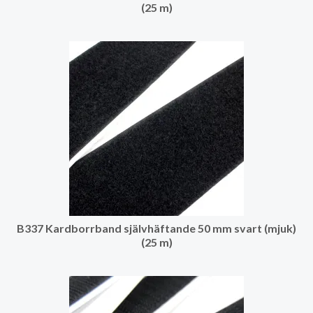
(25 m)
B337 Kardborrband självhäftande 50 mm svart (mjuk)
(25 m)