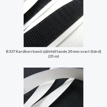
B337 Kardborrband självhäftande 20 mm svart (hård)
(25 m)