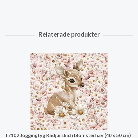
T7102 Joggingtyg Rådjurskid i blomsterhav (40 x 50 cm)