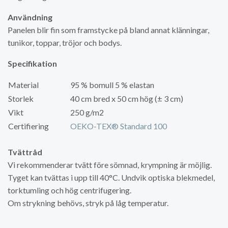
Användning
Panelen blir fin som framstycke på bland annat klänningar,
tunikor, toppar, tröjor och bodys.
Specifikation
Material
95 % bomull 5 % elastan
Storlek
40 cm bred x 50 cm hög (± 3 cm)
Vikt
250 g/m2
Certifiering
OEKO-TEX® Standard 100
Tvättråd
Vi rekommenderar tvätt före sömnad, krympning är möjlig.
Tyget kan tvättas i upp till 40°C. Undvik optiska blekmedel,
torktumling och hög centrifugering.
Om strykning behövs, stryk på låg temperatur.