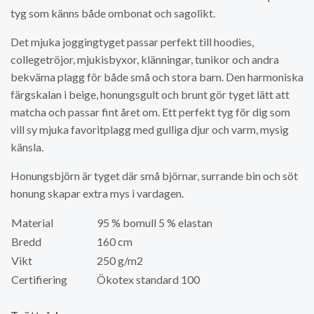
tyg som känns både ombonat och sagolikt.
Det mjuka joggingtyget passar perfekt till hoodies,
collegetröjor, mjukisbyxor, klänningar, tunikor och andra
bekväma plagg för både små och stora barn. Den harmoniska
färgskalan i beige, honungsgult och brunt gör tyget lätt att
matcha och passar fint året om. Ett perfekt tyg för dig som
vill sy mjuka favoritplagg med gulliga djur och varm, mysig
känsla.
Honungsbjörn är tyget där små björnar, surrande bin och söt
honung skapar extra mys i vardagen.
Material
95 % bomull 5 % elastan
Bredd
160 cm
Vikt
250 g/m2
Certifiering
Ökotex standard 100