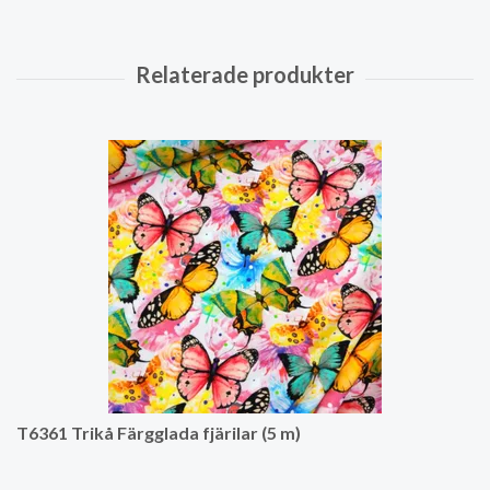
T6361 Trikå Färgglada fjärilar (5 m)