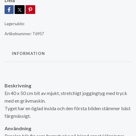
Dela
Lagersaldo:
Artikelnummer:
T6957
INFORMATION
Beskrivning
En 40 x 50 cm bit av mjukt, stretchigt joggingtyg med tryck
med en grävmaskin.
Tyget har en öglad insida och den första bilden stämmer bäst
färgmässigt.
Användning
Panelen blir fin som framstycke på bland annat klänningar,