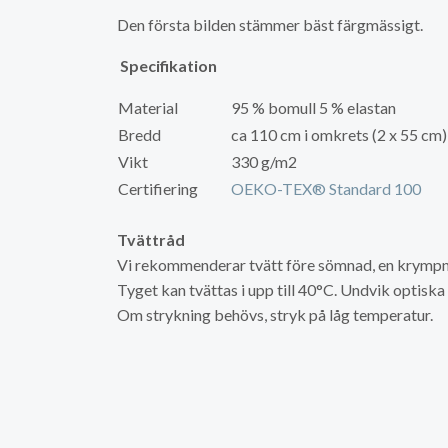
Den första bilden stämmer bäst färgmässigt.
Specifikation
Material
95 % bomull 5 % elastan
Bredd
ca 110 cm i omkrets (2 x 55 cm)
Vikt
330 g/m2
Certifiering
OEKO-TEX® Standard 100
Tvättråd
Vi rekommenderar tvätt före sömnad, en krympni
Tyget kan tvättas i upp till 40°C. Undvik optisk
Om strykning behövs, stryk på låg temperatur.