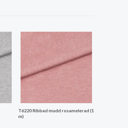
T6220 Ribbad 
T6220 Ribbad mudd rosamelerad (1
m)