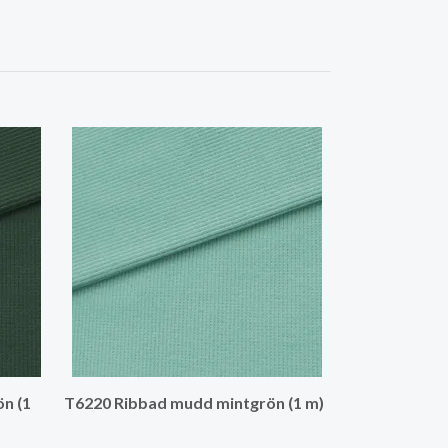
T6220 Ribbad
m)
n (1
T6220 Ribbad mudd mintgrön (1 m)