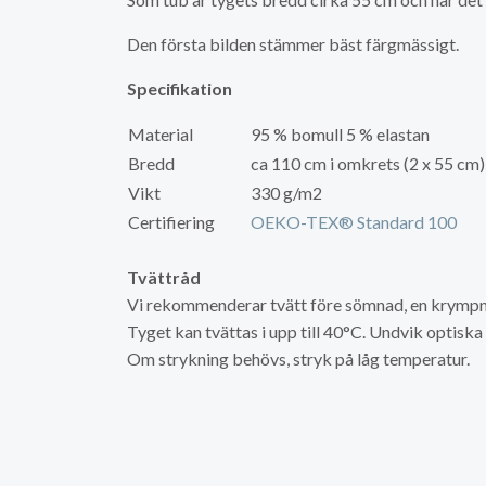
Den första bilden stämmer bäst färgmässigt.
Specifikation
Material
95 % bomull 5 % elastan
Bredd
ca 110 cm i omkrets (2 x 55 cm)
Vikt
330 g/m2
Certifiering
OEKO-TEX® Standard 100
Tvättråd
Vi rekommenderar tvätt före sömnad, en krympni
Tyget kan tvättas i upp till 40°C. Undvik optisk
Om strykning behövs, stryk på låg temperatur.