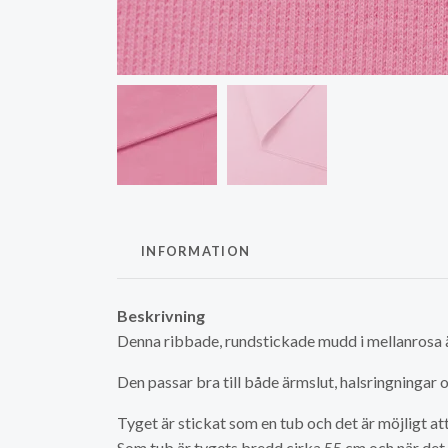
INFORMATION
Beskrivning
Denna ribbade, rundstickade mudd i mellanrosa
Den passar bra till både ärmslut, halsringningar 
Tyget är stickat som en tub och det är möjligt att
Som tub är tygets bredd cirka 55 cm och när det 