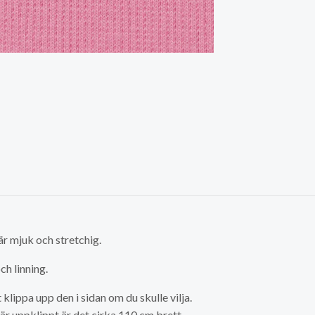
är mjuk och stretchig.
och linning.
 klippa upp den i sidan om du skulle vilja.
är uppklippt är det cirka 110 cm brett.