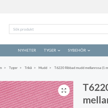
NYHETER
TYGER
SYBEHÖR
m
Tyger
Trikå
Mudd
T6220 Ribbad mudd mellanrosa (1 m
T622
mella