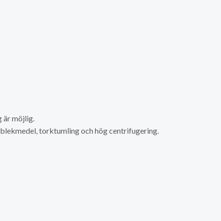
är möjlig.
a blekmedel, torktumling och hög centrifugering.