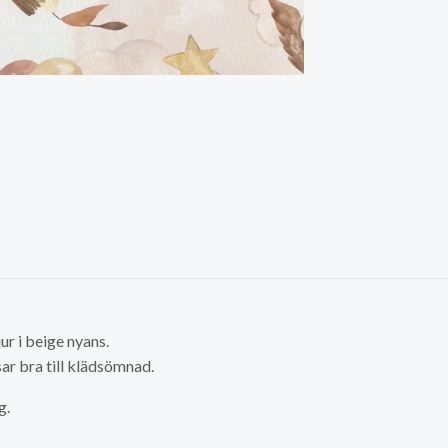
ur i beige nyans.
sar bra till klädsömnad.
g.