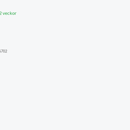
 2 veckor
6702