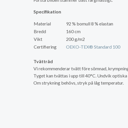
Specifikation
Material
92 % bomull 8 % elastan
Bredd
160 cm
Vikt
200 g/m2
Certifiering
OEKO-TEX® Standard 100
Tvättråd
Vi rekommenderar tvätt före sömnad, krympning 
Tyget kan tvättas i upp till 40°C. Undvik optisk
Om strykning behövs, stryk på låg temperatur.