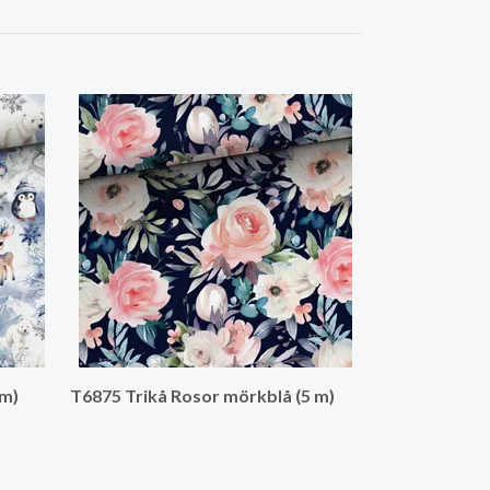
T7095 Trikå D
blomsterhav 
 m)
T6875 Trikå Rosor mörkblå (5 m)