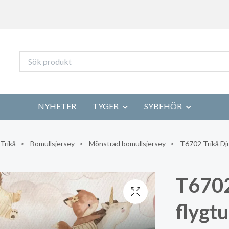
NYHETER
TYGER
SYBEHÖR
Trikå
Bomullsjersey
Mönstrad bomullsjersey
T6702 Trikå Dju
T6702
flygtu