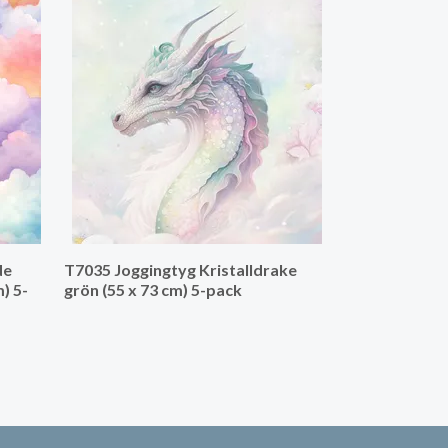
V1293 Bomull
de
T7035 Joggingtyg Kristalldrake
) 5-
grön (55 x 73 cm) 5-pack