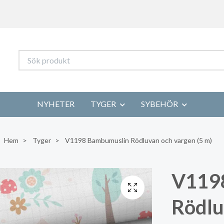
NYHETER
TYGER
SYBEHÖR
Hem
Tyger
V1198 Bambumuslin Rödluvan och vargen (5 m)
V119
Rödlu