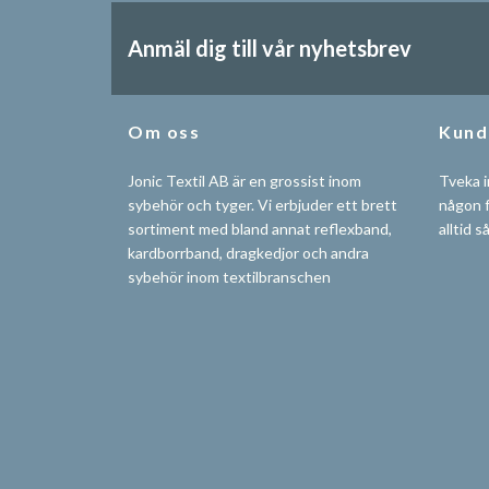
Anmäl dig till vår nyhetsbrev
Om oss
Kund
Jonic Textil AB är en grossist inom
Tveka i
sybehör och tyger. Vi erbjuder ett brett
någon f
sortiment med bland annat reflexband,
alltid s
kardborrband, dragkedjor och andra
sybehör inom textilbranschen