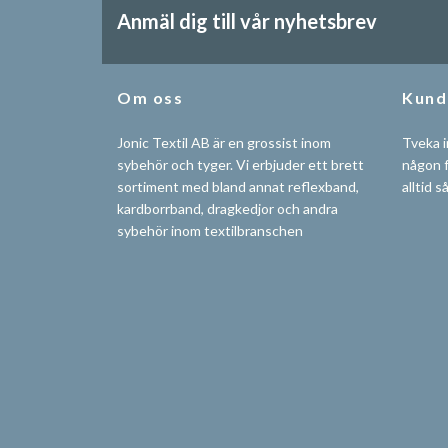
Anmäl dig till vår nyhetsbrev
Om oss
Kund
Jonic Textil AB är en grossist inom
Tveka i
sybehör och tyger. Vi erbjuder ett brett
någon f
sortiment med bland annat reflexband,
alltid s
kardborrband, dragkedjor och andra
sybehör inom textilbranschen