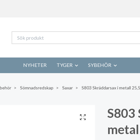
NYHETER
TYGER
SYBEHÖR
behör
Sömnadsredskap
Saxar
S803 Skräddarsax i metall 25,5
S803 
metall