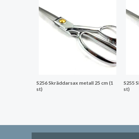
S256 Skräddarsax metall 25 cm (1
S255 S
st)
st)