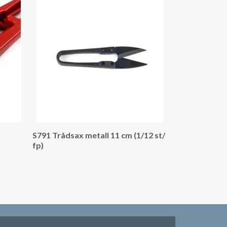
S792 Trådsax 
fp)
S791 Trådsax metall 11 cm (1/12 st/
fp)