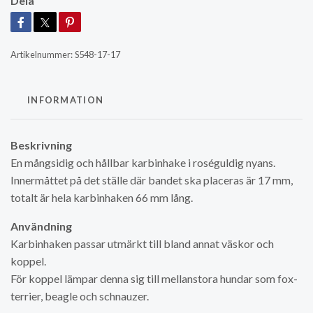
Dela
Artikelnummer:
S548-17-17
INFORMATION
Beskrivning
En mångsidig och hållbar karbinhake i roséguldig nyans.
Innermåttet på det ställe där bandet ska placeras är 17 mm,
totalt är hela karbinhaken 66 mm lång.
Användning
Karbinhaken passar utmärkt till bland annat väskor och
koppel.
För koppel lämpar denna sig till mellanstora hundar som fox-
terrier, beagle och schnauzer.