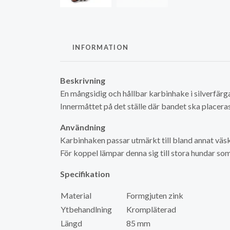
INFORMATION
Beskrivning
En mångsidig och hållbar karbinhake i silverfärg
Innermåttet på det ställe där bandet ska placera
Användning
Karbinhaken passar utmärkt till bland annat väs
För koppel lämpar denna sig till stora hundar som
Specifikation
Material
Formgjuten zink
Ytbehandlning
Krompläterad
Längd
85 mm