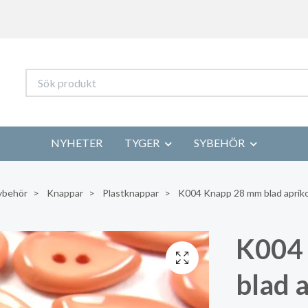
NYHETER
TYGER
SYBEHÖR
ybehör
Knappar
Plastknappar
K004 Knapp 28 mm blad apriko
K004
blad a