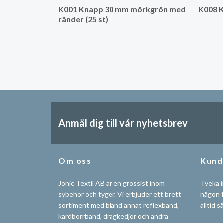
K001 Knapp 30 mm mörkgrön med
K008 K
ränder (25 st)
Anmäl dig till vår nyhetsbrev
Om oss
Kund
Jonic Textil AB är en grossist inom
Tveka i
sybehör och tyger. Vi erbjuder ett brett
någon f
sortiment med bland annat reflexband,
alltid s
kardborrband, dragkedjor och andra