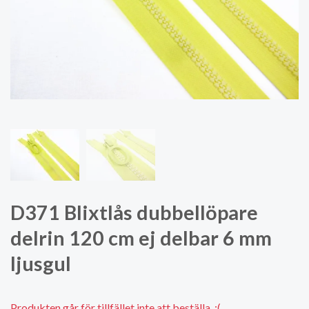
D371 Blixtlås dubbellöpare
delrin 120 cm ej delbar 6 mm
ljusgul
Produkten går för tillfället inte att beställa. :(