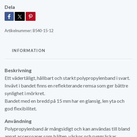
Dela
Artikelnummer:
B540-15-12
INFORMATION
Beskrivning
Ett vädertåligt, hållbart och starkt polypropylenband i svart.
Invävt i bandet finns en reflekterande remsa som ger bättre
synlighet i mörkret.
Bandet med en bredd på 15 mm har en glansig, len yta och
god flexibilitet.
Användning
Polypropylenband är mångsidigt och kan användas till bland
annat accessoarer som bälten, väskor och ryggsäckar.