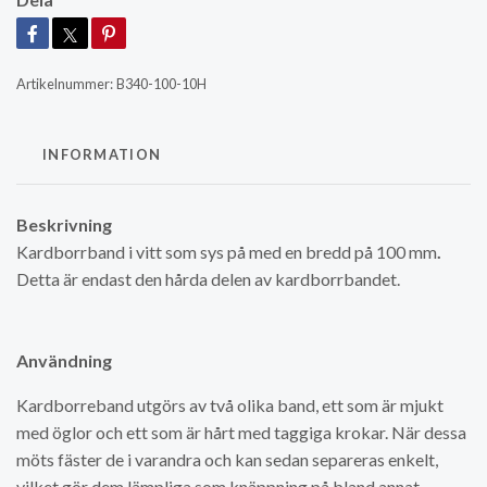
Artikelnummer:
B340-100-10H
INFORMATION
Beskrivning
Kardborrband i vitt som sys på med en bredd på 100 mm
.
Detta är endast den hårda delen av kardborrbandet.
Användning
Kardborreband utgörs av två olika band, ett som är mjukt
med öglor och ett som är hårt med taggiga krokar. När dessa
möts fäster de i varandra och kan sedan separeras enkelt,
vilket gör dem lämpliga som knäppning på bland annat