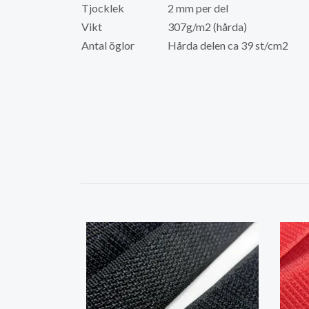
Tjocklek
2 mm per del
Vikt
307g/m2 (hårda)
Antal öglor
Hårda delen ca 39 st/cm2