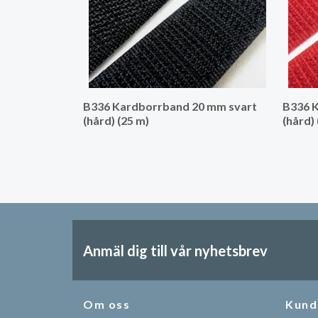
B336 Kardborrband 20 mm svart
B336 
(hård) (25 m)
(hård)
Anmäl dig till vår nyhetsbrev
Om oss
Kund