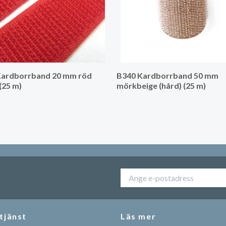
Kardborrband 20 mm röd
B340 Kardborrband 50 mm
 (25 m)
mörkbeige (hård) (25 m)
tjänst
Läs mer