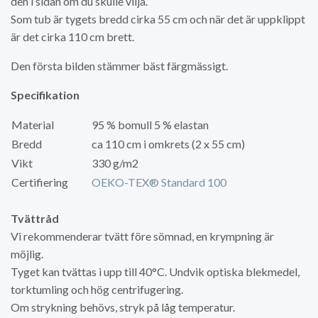
den i sidan om du skulle vilja.
Som tub är tygets bredd cirka 55 cm och när det är uppklippt
är det cirka 110 cm brett.
Den första bilden stämmer bäst färgmässigt.
Specifikation
Material
95 % bomull 5 % elastan
Bredd
ca 110 cm i omkrets (2 x 55 cm)
Vikt
330 g/m2
Certifiering
OEKO-TEX® Standard 100
Tvättråd
Vi rekommenderar tvätt före sömnad, en krympning är
möjlig.
Tyget kan tvättas i upp till 40°C. Undvik optiska blekmedel,
torktumling och hög centrifugering.
Om strykning behövs, stryk på låg temperatur.