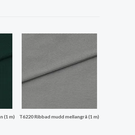
T6220 Ribbad
m)
 (1 m)
T6220 Ribbad mudd mellangrå (1 m)