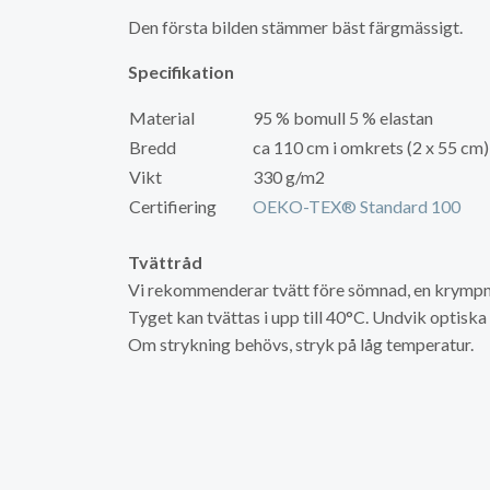
Den första bilden stämmer bäst färgmässigt.
Specifikation
Material
95 % bomull 5 % elastan
Bredd
ca 110 cm i omkrets (2 x 55 cm)
Vikt
330 g/m2
Certifiering
OEKO-TEX® Standard 100
Tvättråd
Vi rekommenderar tvätt före sömnad, en krympni
Tyget kan tvättas i upp till 40°C. Undvik optisk
Om strykning behövs, stryk på låg temperatur.