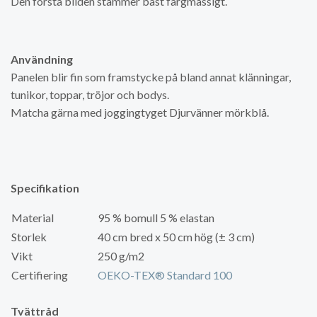
Den första bilden stämmer bäst färgmässigt.
Användning
Panelen blir fin som framstycke på bland annat klänningar,
tunikor, toppar, tröjor och bodys.
Matcha gärna med joggingtyget Djurvänner mörkblå.
Specifikation
Material
95 % bomull 5 % elastan
Storlek
40 cm bred x 50 cm hög (± 3 cm)
Vikt
250 g/m2
Certifiering
OEKO-TEX® Standard 100
Tvättråd