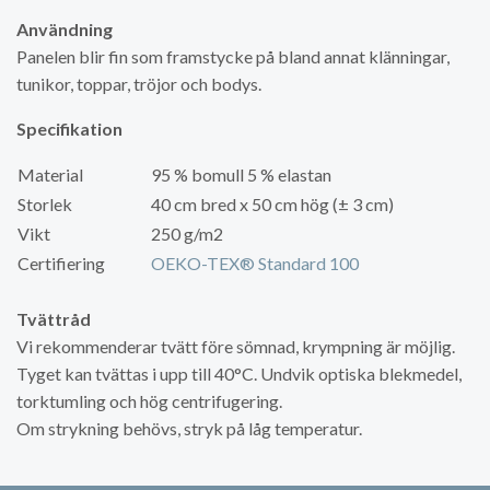
Användning
Panelen blir fin som framstycke på bland annat klänningar,
tunikor, toppar, tröjor och bodys.
Specifikation
Material
95 % bomull 5 % elastan
Storlek
40 cm bred x 50 cm hög (± 3 cm)
Vikt
250 g/m2
Certifiering
OEKO-TEX® Standard 100
Tvättråd
Vi rekommenderar tvätt före sömnad, krympning är möjlig.
Tyget kan tvättas i upp till 40°C. Undvik optiska blekmedel,
torktumling och hög centrifugering.
Om strykning behövs, stryk på låg temperatur.