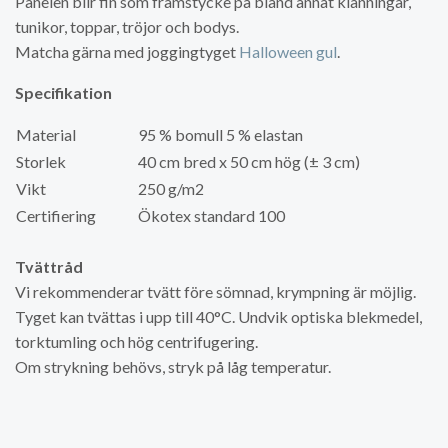
Panelen blir fin som framstycke på bland annat klänningar,
tunikor, toppar, tröjor och bodys.
Matcha gärna med joggingtyget
Halloween gul
.
Specifikation
Material
95 % bomull 5 % elastan
Storlek
40 cm bred x 50 cm hög (± 3 cm)
Vikt
250 g/m2
Certifiering
Ökotex standard 100
Tvättråd
Vi rekommenderar tvätt före sömnad, krympning är möjlig.
Tyget kan tvättas i upp till 40°C. Undvik optiska blekmedel,
torktumling och hög centrifugering.
Om strykning behövs, stryk på låg temperatur.