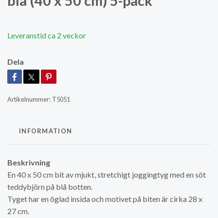
blå (40 x 50 cm) 5-pack
Leveranstid ca 2 veckor
Dela
Artikelnummer:
T5051
INFORMATION
Beskrivning
En 40 x 50 cm bit av mjukt, stretchigt joggingtyg med en söt
teddybjörn på blå botten.
Tyget har en öglad insida och motivet på biten är cirka 28 x
27 cm.