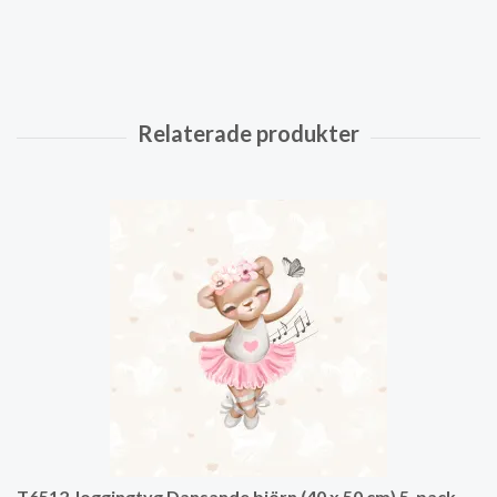
T6512 Joggingtyg Dansande björn (40 x 50 cm) 5-pack