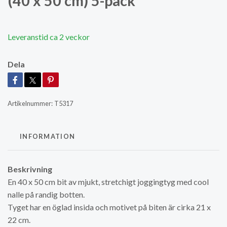
(40 x 50 cm) 5-pack
Leveranstid ca 2 veckor
Dela
Artikelnummer:
T5317
INFORMATION
Beskrivning
En 40 x 50 cm bit av mjukt, stretchigt joggingtyg med cool
nalle på randig botten.
Tyget har en öglad insida och motivet på biten är cirka 21 x
22 cm.