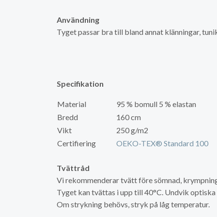
Användning
Tyget passar bra till bland annat klänningar, tun
Specifikation
Material
95 % bomull 5 % elastan
Bredd
160 cm
Vikt
250 g/m2
Certifiering
OEKO-TEX® Standard 100
Tvättråd
Vi rekommenderar tvätt före sömnad, krympning 
Tyget kan tvättas i upp till 40°C. Undvik optisk
Om strykning behövs, stryk på låg temperatur.