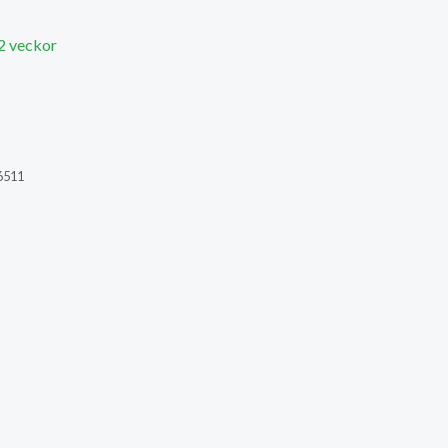
 2 veckor
6511