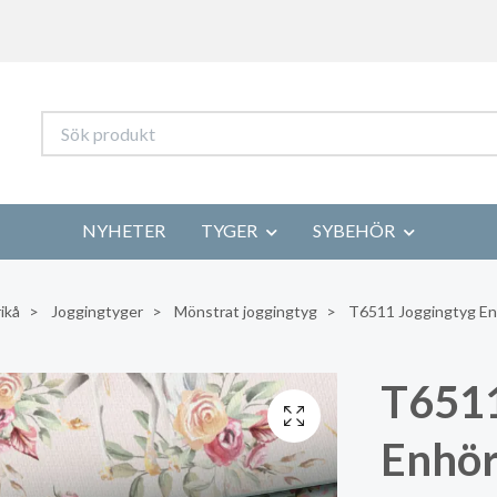
NYHETER
TYGER
SYBEHÖR
ikå
Joggingtyger
Mönstrat joggingtyg
T6511 Joggingtyg Enh
T6511
Enhör