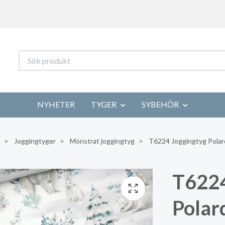
NYHETER
TYGER
SYBEHÖR
Joggingtyger
Mönstrat joggingtyg
T6224 Joggingtyg Polard
T6224
Polar