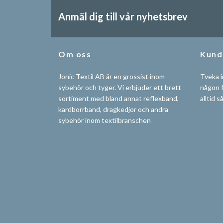
Anmäl dig till vår nyhetsbrev
Om oss
Kund
Jonic Textil AB är en grossist inom
Tveka i
sybehör och tyger. Vi erbjuder ett brett
någon f
sortiment med bland annat reflexband,
alltid s
kardborrband, dragkedjor och andra
sybehör inom textilbranschen