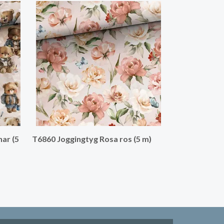
T6983 Jogging
ar (5
T6860 Joggingtyg Rosa ros (5 m)