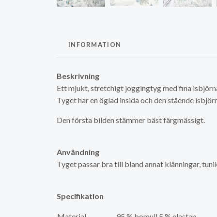
INFORMATION
Beskrivning
Ett mjukt, stretchigt joggingtyg med fina isbjörna
Tyget har en öglad insida och den stående isbjör
Den första bilden stämmer bäst färgmässigt.
Användning
Tyget passar bra till bland annat klänningar, tun
Specifikation
Material
95 % bomull 5 % elastan