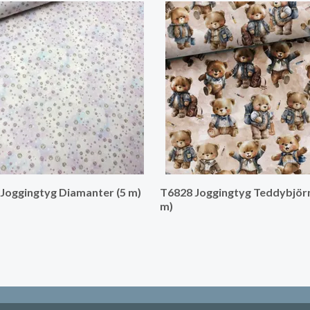
Joggingtyg Diamanter (5 m)
T6828 Joggingtyg Teddybjörn
m)