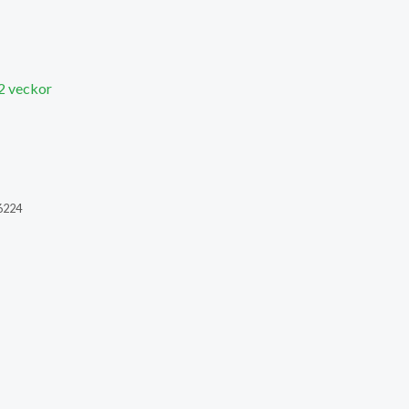
 2 veckor
6224