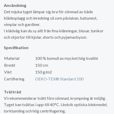
Användning
Det mjuka tyget lämpar sig bra för sömnad av både
klädesplagg och inredning så som påslakan, babynest,
vimplar och gardiner.
I klädväg kan du sy allt från fina klänningar, blusar, tunikor
och skjortor till kjolar, shorts och pyjamasbyxor.
Specifikation
Material
100 % bomull av mycket hög kvalité
Bredd
150 cm
Vikt
150 g/m2
Certifiering
OEKO-TEX® Standard 100
Tvättråd
Vi rekommenderar tvätt före sömnad, krympning är möjlig.
Tyget kan tvättas i upp till 40°C. Undvik optiska blekmedel,
torktumling och hög centrifugering.