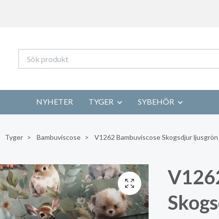
NYHETER
TYGER
SYBEHÖR
Tyger
Bambuviscose
V1262 Bambuviscose Skogsdjur ljusgrön 
V126
Skogs