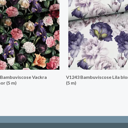
 Bambuviscose Vackra
V1243 Bambuviscose Lila b
r (5 m)
(5 m)