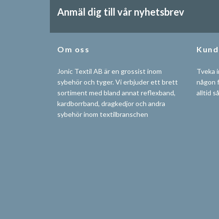
Anmäl dig till vår nyhetsbrev
Om oss
Kund
Jonic Textil AB är en grossist inom
Tveka i
sybehör och tyger. Vi erbjuder ett brett
någon f
sortiment med bland annat reflexband,
alltid s
kardborrband, dragkedjor och andra
sybehör inom textilbranschen