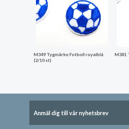
M349 Tygmärke Fotboll royalblå
M381 T
(2/10 st)
Anmäl dig till vår nyhetsbrev