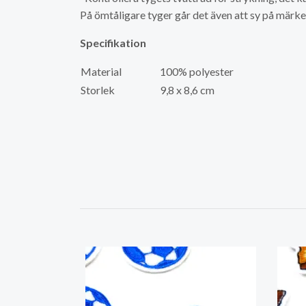
På ömtåligare tyger går det även att sy på märke
Specifikation
Material
100% polyester
Storlek
9,8 x 8,6 cm