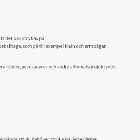
t det kan strykas på.
et slitage, som på till exempel knän och armbågar.
era kläder, accessoarer och andra sömnadsprojekt med.
kan hända att du behöver stryka på lägre värme.