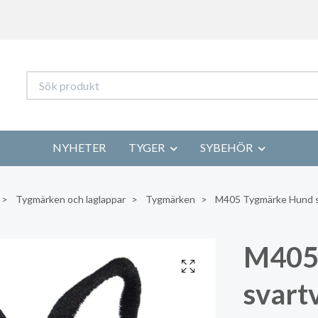
NYHETER
TYGER
SYBEHÖR
Tygmärken och laglappar
Tygmärken
M405 Tygmärke Hund sva
M405
svartv