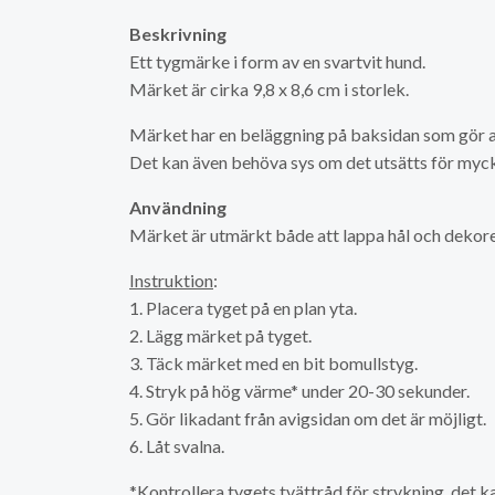
Beskrivning
Ett tygmärke i form av en svartvit hund.
Märket är cirka 9,8 x 8,6 cm i storlek.
Märket har en beläggning på baksidan som gör at
Det kan även behöva sys om det utsätts för myck
Användning
Märket är utmärkt både att lappa hål och dekor
Instruktion
:
1. Placera tyget på en plan yta.
2. Lägg märket på tyget.
3. Täck märket med en bit bomullstyg.
4. Stryk på hög värme* under 20-30 sekunder.
5. Gör likadant från avigsidan om det är möjligt.
6. Låt svalna.
*Kontrollera tygets tvättråd för strykning, det 