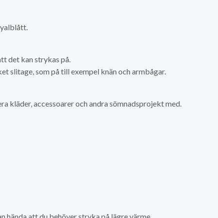
yalblått.
t det kan strykas på.
et slitage, som på till exempel knän och armbågar.
era kläder, accessoarer och andra sömnadsprojekt med.
kan hända att du behöver stryka på lägre värme.