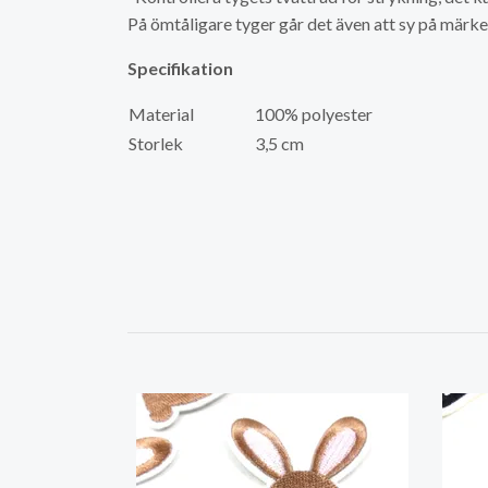
På ömtåligare tyger går det även att sy på märke
Specifikation
Material
100% polyester
Storlek
3,5 cm