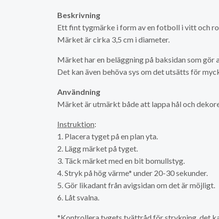
Beskrivning
Ett fint tygmärke i form av en fotboll i vitt och ro
Märket är cirka 3,5 cm i diameter.
Märket har en beläggning på baksidan som gör at
Det kan även behöva sys om det utsätts för myck
Användning
Märket är utmärkt både att lappa hål och dekor
Instruktion
:
1. Placera tyget på en plan yta.
2. Lägg märket på tyget.
3. Täck märket med en bit bomullstyg.
4. Stryk på hög värme* under 20-30 sekunder.
5. Gör likadant från avigsidan om det är möjligt.
6. Låt svalna.
*Kontrollera tygets tvättråd för strykning, det 